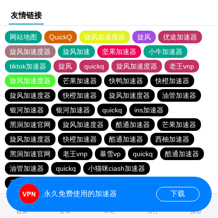
友情链接
网站地图
QuickQ
旋风加速度器
旋风
优途加速器
旋风加速度器
旋风加速
坚果加速器
小牛加速器
tiktok加速器
旋风
quickq
旋风加速度器
老王vnp
旋风加速度器
芒果加速器
快鸭加速器
快橙加速器
旋风加速度器
快橙加速器
旋风加速度器
油管加速器
银河加速器
银河加速器
quickq
ins加速器
黑洞加速官网
旋风加速度器
酷通加速器
芒果加速器
旋风加速度器
快橙加速器
酷通加速器
西柚加速器
黑洞加速官网
老王vnp
暴雪vp
quickq
酷通加速器
油管加速器
quickq
小猫咪ciash加速器
手机外国加速器官网
永久免费使用的加速器
下载
0.994195s
首页
安卓
苹果
排行
推荐