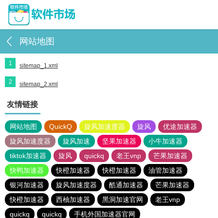
网站地图
1
sitemap_1.xml
2
sitemap_2.xml
友情链接
网站地图
QuickQ
旋风加速度器
旋风
优途加速器
旋风加速度器
旋风加速
坚果加速器
小牛加速器
tiktok加速器
旋风
quickq
老王vnp
芒果加速器
快鸭加速器
快橙加速器
快橙加速器
油管加速器
银河加速器
旋风加速度器
酷通加速器
芒果加速器
快橙加速器
西柚加速器
黑洞加速官网
老王vnp
quickq
quickq
手机外国加速器官网