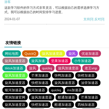
游客
这款学习软件的学习方式非常灵活，可以根据自己的需求选择学习方
式。我可以根据自己的时间安排学习进度。
2024-01-07
支持
[0]
反对
[0]
友情链接
网站地图
QuickQ
旋风加速度器
旋风
优途加速器
旋风加速度器
旋风加速
坚果加速器
小牛加速器
tiktok加速器
旋风
quickq
旋风加速度器
老王vnp
旋风加速度器
芒果加速器
快鸭加速器
快橙加速器
旋风加速度器
快橙加速器
旋风加速度器
油管加速器
银河加速器
银河加速器
quickq
ins加速器
黑洞加速官网
旋风加速度器
酷通加速器
芒果加速器
旋风加速度器
快橙加速器
酷通加速器
西柚加速器