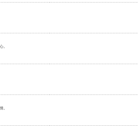
心。
情。