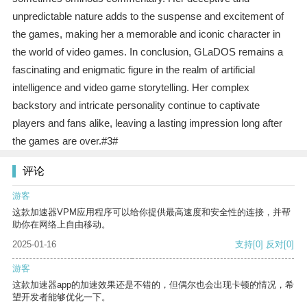
unpredictable nature adds to the suspense and excitement of
the games, making her a memorable and iconic character in
the world of video games. In conclusion, GLaDOS remains a
fascinating and enigmatic figure in the realm of artificial
intelligence and video game storytelling. Her complex
backstory and intricate personality continue to captivate
players and fans alike, leaving a lasting impression long after
the games are over.#3#
评论
游客
这款加速器VPM应用程序可以给你提供最高速度和安全性的连接，并帮
助你在网络上自由移动。
2025-01-16
支持
[0]
反对
[0]
游客
这款加速器app的加速效果还是不错的，但偶尔也会出现卡顿的情况，希
望开发者能够优化一下。