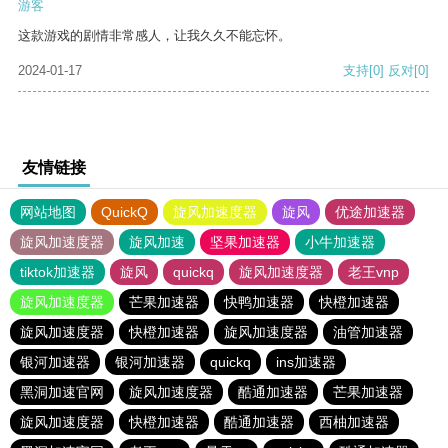
游客
这款游戏的剧情非常感人，让我久久不能忘怀。
2024-01-17
支持
[0]
反对
[0]
友情链接
网站地图
QuickQ
旋风加速度器
旋风
优途加速器
旋风加速度器
旋风加速
坚果加速器
小牛加速器
tiktok加速器
旋风
quickq
旋风加速度器
老王vnp
旋风加速度器
芒果加速器
快鸭加速器
快橙加速器
旋风加速度器
快橙加速器
旋风加速度器
油管加速器
银河加速器
银河加速器
quickq
ins加速器
黑洞加速官网
旋风加速度器
酷通加速器
芒果加速器
旋风加速度器
快橙加速器
酷通加速器
西柚加速器