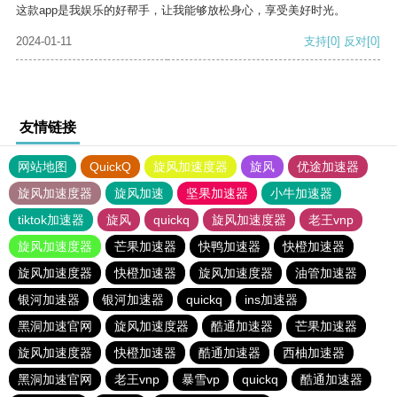
这款app是我娱乐的好帮手，让我能够放松身心，享受美好时光。
2024-01-11
支持
[0]
反对
[0]
友情链接
网站地图
QuickQ
旋风加速度器
旋风
优途加速器
旋风加速度器
旋风加速
坚果加速器
小牛加速器
tiktok加速器
旋风
quickq
旋风加速度器
老王vnp
旋风加速度器
芒果加速器
快鸭加速器
快橙加速器
旋风加速度器
快橙加速器
旋风加速度器
油管加速器
银河加速器
银河加速器
quickq
ins加速器
黑洞加速官网
旋风加速度器
酷通加速器
芒果加速器
旋风加速度器
快橙加速器
酷通加速器
西柚加速器
黑洞加速官网
老王vnp
暴雪vp
quickq
酷通加速器