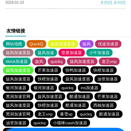
2024-01-10
支持
[0]
反对
[0]
友情链接
网站地图
QuickQ
旋风加速度器
旋风
优途加速器
旋风加速度器
旋风加速
坚果加速器
小牛加速器
tiktok加速器
旋风
quickq
旋风加速度器
老王vnp
旋风加速度器
芒果加速器
快鸭加速器
快橙加速器
旋风加速度器
快橙加速器
旋风加速度器
油管加速器
银河加速器
银河加速器
quickq
ins加速器
黑洞加速官网
旋风加速度器
酷通加速器
芒果加速器
旋风加速度器
快橙加速器
酷通加速器
西柚加速器
黑洞加速官网
老王vnp
暴雪vp
quickq
酷通加速器
油管加速器
quickq
小猫咪ciash加速器