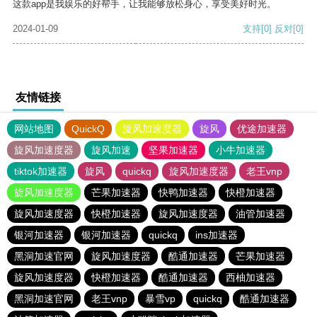
这款app是我娱乐的好帮手，让我能够放松身心，享受美好时光。
2024-01-09
支持
[0]
反对
[0]
友情链接
网站地图
QuickQ
旋风加速度器
旋风
优途加速器
旋风加速度器
旋风加速
坚果加速器
小牛加速器
tiktok加速器
旋风
quickq
旋风加速度器
老王vnp
旋风加速度器
芒果加速器
快鸭加速器
快橙加速器
旋风加速度器
快橙加速器
旋风加速度器
油管加速器
银河加速器
银河加速器
quickq
ins加速器
黑洞加速官网
旋风加速度器
酷通加速器
芒果加速器
旋风加速度器
快橙加速器
酷通加速器
西柚加速器
黑洞加速官网
老王vnp
暴雪vp
quickq
酷通加速器