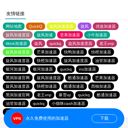
友情链接
网站地图
QuickQ
旋风加速度器
旋风
优途加速器
旋风加速度器
旋风加速
坚果加速器
小牛加速器
tiktok加速器
旋风
quickq
旋风加速度器
老王vnp
旋风加速度器
芒果加速器
快鸭加速器
快橙加速器
旋风加速度器
快橙加速器
旋风加速度器
油管加速器
银河加速器
银河加速器
quickq
ins加速器
黑洞加速官网
旋风加速度器
酷通加速器
芒果加速器
旋风加速度器
快橙加速器
酷通加速器
西柚加速器
黑洞加速官网
老王vnp
暴雪vp
quickq
酷通加速器
油管加速器
quickq
小猫咪ciash加速器
手机外国加速器官网
永久免费使用的加速器
下载