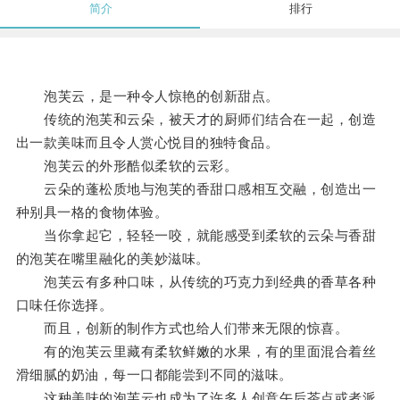
简介
排行
泡芙云，是一种令人惊艳的创新甜点。
传统的泡芙和云朵，被天才的厨师们结合在一起，创造
出一款美味而且令人赏心悦目的独特食品。
泡芙云的外形酷似柔软的云彩。
云朵的蓬松质地与泡芙的香甜口感相互交融，创造出一
种别具一格的食物体验。
当你拿起它，轻轻一咬，就能感受到柔软的云朵与香甜
的泡芙在嘴里融化的美妙滋味。
泡芙云有多种口味，从传统的巧克力到经典的香草各种
口味任你选择。
而且，创新的制作方式也给人们带来无限的惊喜。
有的泡芙云里藏有柔软鲜嫩的水果，有的里面混合着丝
滑细腻的奶油，每一口都能尝到不同的滋味。
这种美味的泡芙云也成为了许多人创意午后茶点或者派