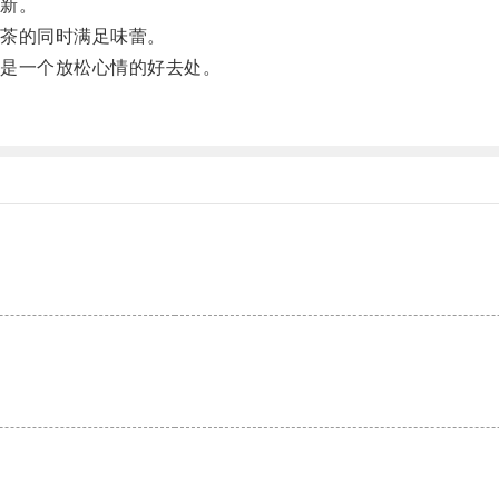
新。
茶的同时满足味蕾。
是一个放松心情的好去处。
。
。