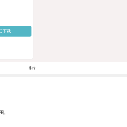
PC下载
排行
围。