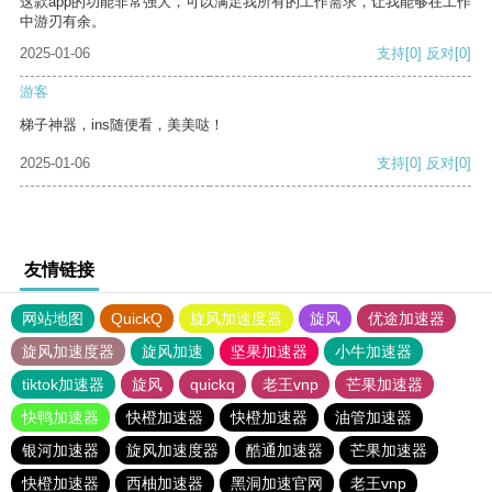
这款app的功能非常强大，可以满足我所有的工作需求，让我能够在工作
中游刃有余。
2025-01-06
支持
[0]
反对
[0]
游客
梯子神器，ins随便看，美美哒！
2025-01-06
支持
[0]
反对
[0]
友情链接
网站地图
QuickQ
旋风加速度器
旋风
优途加速器
旋风加速度器
旋风加速
坚果加速器
小牛加速器
tiktok加速器
旋风
quickq
老王vnp
芒果加速器
快鸭加速器
快橙加速器
快橙加速器
油管加速器
银河加速器
旋风加速度器
酷通加速器
芒果加速器
快橙加速器
西柚加速器
黑洞加速官网
老王vnp