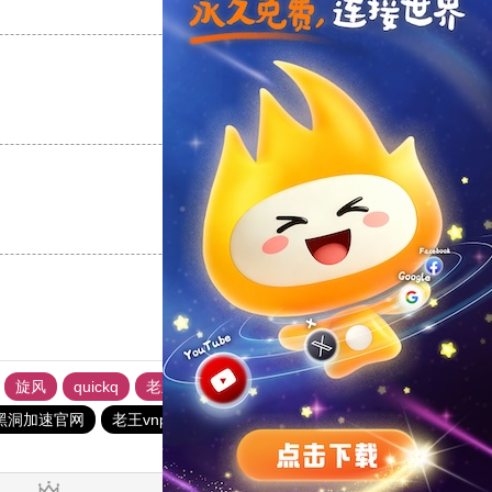
支持
[0]
反对
[0]
支持
[0]
反对
[0]
支持
[0]
反对
[0]
旋风
quickq
老王vnp
芒果加速器
快鸭加速器
黑洞加速官网
老王vnp
quickq
quickq