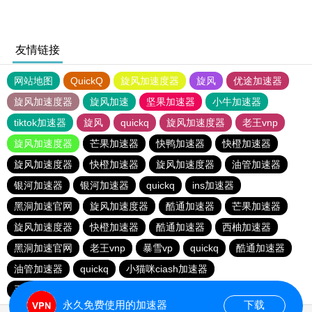
友情链接
网站地图
QuickQ
旋风加速度器
旋风
优途加速器
旋风加速度器
旋风加速
坚果加速器
小牛加速器
tiktok加速器
旋风
quickq
旋风加速度器
老王vnp
旋风加速度器
芒果加速器
快鸭加速器
快橙加速器
旋风加速度器
快橙加速器
旋风加速度器
油管加速器
银河加速器
银河加速器
quickq
ins加速器
黑洞加速官网
旋风加速度器
酷通加速器
芒果加速器
旋风加速度器
快橙加速器
酷通加速器
西柚加速器
黑洞加速官网
老王vnp
暴雪vp
quickq
酷通加速器
油管加速器
quickq
小猫咪ciash加速器
手机外国加速器官网
永久免费使用的加速器
下载