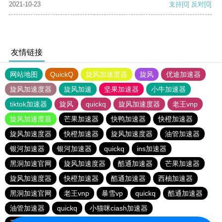
2021-10-23
支持
[0]
反对
[0]
友情链接
网站地图
QuickQ
旋风加速度器
旋风
优途加速器
旋风加速度器
旋风加速
坚果加速器
小牛加速器
tiktok加速器
旋风
quickq
旋风加速度器
老王vnp
旋风加速度器
芒果加速器
快鸭加速器
快橙加速器
旋风加速度器
快橙加速器
旋风加速度器
油管加速器
银河加速器
银河加速器
quickq
ins加速器
黑洞加速官网
旋风加速度器
酷通加速器
芒果加速器
旋风加速度器
快橙加速器
酷通加速器
西柚加速器
黑洞加速官网
老王vnp
暴雪vp
quickq
酷通加速器
油管加速器
quickq
小猫咪ciash加速器