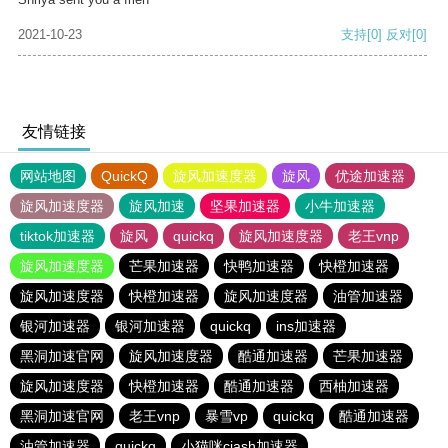
2021-10-23
支持
[0]
反对
[0]
友情链接
网站地图
QuickQ
旋风加速度器
旋风
优途加速器
旋风加速度器
旋风加速
坚果加速器
小牛加速器
tiktok加速器
旋风
quickq
旋风加速度器
老王vnp
旋风加速度器
芒果加速器
快鸭加速器
快橙加速器
旋风加速度器
快橙加速器
旋风加速度器
油管加速器
银河加速器
银河加速器
quickq
ins加速器
黑洞加速官网
旋风加速度器
酷通加速器
芒果加速器
旋风加速度器
快橙加速器
酷通加速器
西柚加速器
黑洞加速官网
老王vnp
暴雪vp
quickq
酷通加速器
油管加速器
quickq
小猫咪ciash加速器