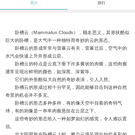
简介
排行
卧槽云（Mammatus Clouds），顾名思义，其形状酷似
巨大的卧槽，是大气中一种独特而奇妙的云的形态。
卧槽云的形成常常与雷暴云有关，雷暴过后，空气中的
水汽会快速上升并形成云层。
卧槽云的特点是云底下垂下许多囊状的肉瘤，这些肉瘤
通常呈现出鲜明的颜色，如深黑、深紫等。
它们的外形酷似大自然的奇妙表演，引人入胜。
卧槽云的形成过程十分罕见，因此能够目击到这种自然
奇景的机会并不多见。
卧槽云的形态多种多样，有的像天空中挂着的奇特气
球，有的则像是一串串肉瘤悬挂在云层之下。
这些奇妙的形态给人一种如梦如幻的感觉，令人难以置
信。
当太阳照射在卧槽云上时，整个云墙呈现出灿烂多彩的