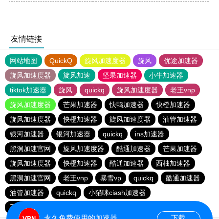
友情链接
网站地图
QuickQ
旋风加速度器
旋风
优途加速器
旋风加速度器
旋风加速
坚果加速器
小牛加速器
tiktok加速器
旋风
quickq
旋风加速度器
老王vnp
旋风加速度器
芒果加速器
快鸭加速器
快橙加速器
旋风加速度器
快橙加速器
旋风加速度器
油管加速器
银河加速器
银河加速器
quickq
ins加速器
黑洞加速官网
旋风加速度器
酷通加速器
芒果加速器
旋风加速度器
快橙加速器
酷通加速器
西柚加速器
黑洞加速官网
老王vnp
暴雪vp
quickq
酷通加速器
油管加速器
quickq
小猫咪ciash加速器
手机外国加速器官网
永久免费使用的加速器
下载