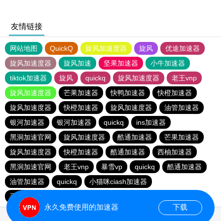
友情链接
网站地图
QuickQ
旋风加速度器
旋风
优途加速器
旋风加速度器
旋风加速
坚果加速器
小牛加速器
tiktok加速器
旋风
quickq
旋风加速度器
老王vnp
旋风加速度器
芒果加速器
快鸭加速器
快橙加速器
旋风加速度器
快橙加速器
旋风加速度器
油管加速器
银河加速器
银河加速器
quickq
ins加速器
黑洞加速官网
旋风加速度器
酷通加速器
芒果加速器
旋风加速度器
快橙加速器
酷通加速器
西柚加速器
黑洞加速官网
老王vnp
暴雪vp
quickq
酷通加速器
油管加速器
quickq
小猫咪ciash加速器
手机外国加速器官网
永久免费使用的加速器
下载