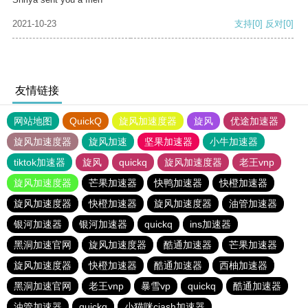
2021-10-23
支持
[0]
反对
[0]
友情链接
网站地图
QuickQ
旋风加速度器
旋风
优途加速器
旋风加速度器
旋风加速
坚果加速器
小牛加速器
tiktok加速器
旋风
quickq
旋风加速度器
老王vnp
旋风加速度器
芒果加速器
快鸭加速器
快橙加速器
旋风加速度器
快橙加速器
旋风加速度器
油管加速器
银河加速器
银河加速器
quickq
ins加速器
黑洞加速官网
旋风加速度器
酷通加速器
芒果加速器
旋风加速度器
快橙加速器
酷通加速器
西柚加速器
黑洞加速官网
老王vnp
暴雪vp
quickq
酷通加速器
油管加速器
quickq
小猫咪ciash加速器