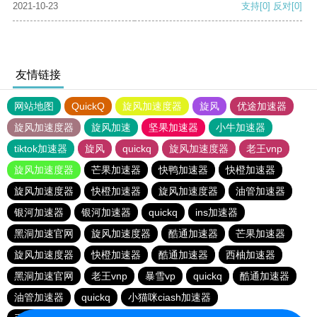
2021-10-23
支持
[0]
反对
[0]
友情链接
网站地图
QuickQ
旋风加速度器
旋风
优途加速器
旋风加速度器
旋风加速
坚果加速器
小牛加速器
tiktok加速器
旋风
quickq
旋风加速度器
老王vnp
旋风加速度器
芒果加速器
快鸭加速器
快橙加速器
旋风加速度器
快橙加速器
旋风加速度器
油管加速器
银河加速器
银河加速器
quickq
ins加速器
黑洞加速官网
旋风加速度器
酷通加速器
芒果加速器
旋风加速度器
快橙加速器
酷通加速器
西柚加速器
黑洞加速官网
老王vnp
暴雪vp
quickq
酷通加速器
油管加速器
quickq
小猫咪ciash加速器