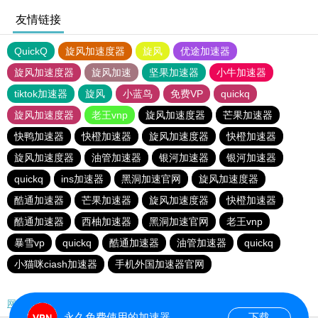
友情链接
QuickQ
旋风加速度器
旋风
优途加速器
旋风加速度器
旋风加速
坚果加速器
小牛加速器
tiktok加速器
旋风
小蓝鸟
免费VP
quickq
旋风加速度器
老王vnp
旋风加速度器
芒果加速器
快鸭加速器
快橙加速器
旋风加速度器
快橙加速器
旋风加速度器
油管加速器
银河加速器
银河加速器
quickq
ins加速器
黑洞加速官网
旋风加速度器
酷通加速器
芒果加速器
旋风加速度器
快橙加速器
酷通加速器
西柚加速器
黑洞加速官网
老王vnp
暴雪vp
quickq
酷通加速器
油管加速器
quickq
小猫咪ciash加速器
手机外国加速器官网
网站地图
永久免费使用的加速器
下载