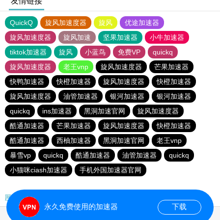
友情链接
QuickQ
旋风加速度器
旋风
优途加速器
旋风加速度器
旋风加速
坚果加速器
小牛加速器
tiktok加速器
旋风
小蓝鸟
免费VP
quickq
旋风加速度器
老王vnp
旋风加速度器
芒果加速器
快鸭加速器
快橙加速器
旋风加速度器
快橙加速器
旋风加速度器
油管加速器
银河加速器
银河加速器
quickq
ins加速器
黑洞加速官网
旋风加速度器
酷通加速器
芒果加速器
旋风加速度器
快橙加速器
酷通加速器
西柚加速器
黑洞加速官网
老王vnp
暴雪vp
quickq
酷通加速器
油管加速器
quickq
小猫咪ciash加速器
手机外国加速器官网
网站地图
永久免费使用的加速器
下载