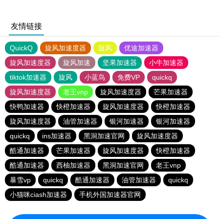
友情链接
QuickQ
旋风加速度器
旋风
优途加速器
旋风加速度器
旋风加速
坚果加速器
小牛加速器
tiktok加速器
旋风
小蓝鸟
免费VP
quickq
旋风加速度器
老王vnp
旋风加速度器
芒果加速器
快鸭加速器
快橙加速器
旋风加速度器
快橙加速器
旋风加速度器
油管加速器
银河加速器
银河加速器
quickq
ins加速器
黑洞加速官网
旋风加速度器
酷通加速器
芒果加速器
旋风加速度器
快橙加速器
酷通加速器
西柚加速器
黑洞加速官网
老王vnp
暴雪vp
quickq
酷通加速器
油管加速器
quickq
小猫咪ciash加速器
手机外国加速器官网