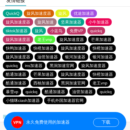
友情链接
QuickQ
旋风加速度器
旋风
优途加速器
旋风加速度器
旋风加速
坚果加速器
小牛加速器
tiktok加速器
旋风
小蓝鸟
免费VP
quickq
旋风加速度器
老王vnp
旋风加速度器
芒果加速器
快鸭加速器
快橙加速器
旋风加速度器
快橙加速器
旋风加速度器
油管加速器
银河加速器
银河加速器
quickq
ins加速器
黑洞加速官网
旋风加速度器
酷通加速器
芒果加速器
旋风加速度器
快橙加速器
酷通加速器
西柚加速器
黑洞加速官网
老王vnp
暴雪vp
quickq
酷通加速器
油管加速器
quickq
小猫咪ciash加速器
手机外国加速器官网
网站地图
永久免费使用的加速器
下载