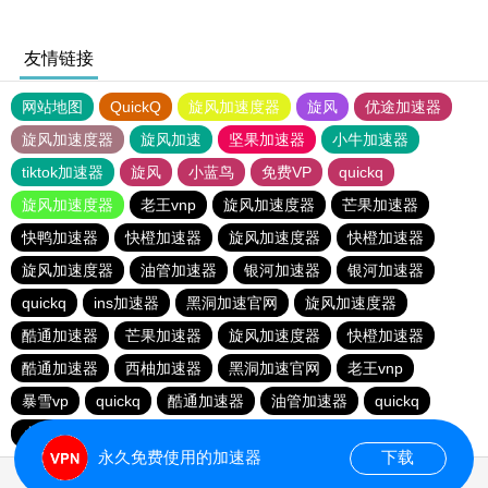
友情链接
网站地图
QuickQ
旋风加速度器
旋风
优途加速器
旋风加速度器
旋风加速
坚果加速器
小牛加速器
tiktok加速器
旋风
小蓝鸟
免费VP
quickq
旋风加速度器
老王vnp
旋风加速度器
芒果加速器
快鸭加速器
快橙加速器
旋风加速度器
快橙加速器
旋风加速度器
油管加速器
银河加速器
银河加速器
quickq
ins加速器
黑洞加速官网
旋风加速度器
酷通加速器
芒果加速器
旋风加速度器
快橙加速器
酷通加速器
西柚加速器
黑洞加速官网
老王vnp
暴雪vp
quickq
酷通加速器
油管加速器
quickq
小猫咪ciash加速器
手机外国加速器官网
永久免费使用的加速器
下载