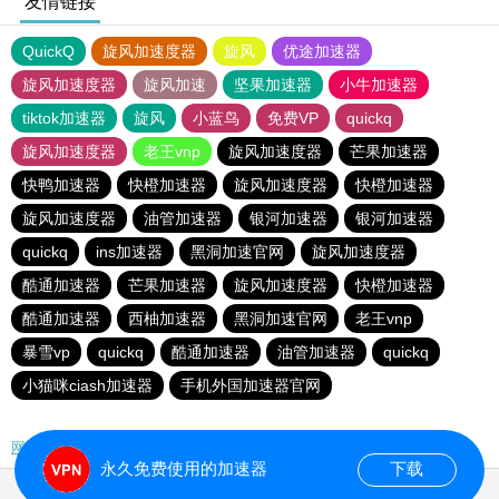
友情链接
QuickQ
旋风加速度器
旋风
优途加速器
旋风加速度器
旋风加速
坚果加速器
小牛加速器
tiktok加速器
旋风
小蓝鸟
免费VP
quickq
旋风加速度器
老王vnp
旋风加速度器
芒果加速器
快鸭加速器
快橙加速器
旋风加速度器
快橙加速器
旋风加速度器
油管加速器
银河加速器
银河加速器
quickq
ins加速器
黑洞加速官网
旋风加速度器
酷通加速器
芒果加速器
旋风加速度器
快橙加速器
酷通加速器
西柚加速器
黑洞加速官网
老王vnp
暴雪vp
quickq
酷通加速器
油管加速器
quickq
小猫咪ciash加速器
手机外国加速器官网
网站地图
永久免费使用的加速器
下载