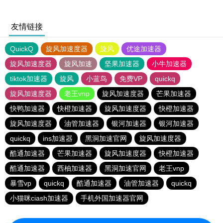
友情链接
QuickQ
旋风加速度器
旋风
优途加速器
旋风加速度器
旋风加速
坚果加速器
小牛加速器
tiktok加速器
旋风
小蓝鸟
免费VP
quickq
旋风加速度器
老王vnp
旋风加速度器
芒果加速器
快鸭加速器
快橙加速器
旋风加速度器
快橙加速器
旋风加速度器
油管加速器
银河加速器
银河加速器
quickq
ins加速器
黑洞加速官网
旋风加速度器
酷通加速器
芒果加速器
旋风加速度器
快橙加速器
酷通加速器
西柚加速器
黑洞加速官网
老王vnp
暴雪vp
quickq
酷通加速器
油管加速器
quickq
小猫咪ciash加速器
手机外国加速器官网