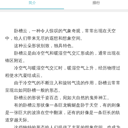
简介
排行
卧槽云，一种令人惊叹的气象奇观，常常出现在天空
中，给人们带来无尽的遐想和想象空间。
这种云朵形状别致，独具特色。
卧槽云是由冷空气和暖湿空气交汇形成的，通常出现在
锋区附近。
冷空气与暖湿空气交汇时，暖湿空气上升，经历物理过
程使水汽凝结成云。
由于冷空气的不断注入和旋转气流的作用，卧槽云常常
呈现出如同卧槽一般的形态。
卧槽云的形状千姿百态，宛如大自然的鬼斧神工。
有的卧槽云形状像一条巨龙蜿蜒盘卧于天空，有的则像
是一张巨大的波浪在空中翻滚，还有的好像是一条巨长的轨
道穿越天际。
这些独特的形态给人们提供了丰富的想象空间，也成为