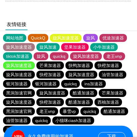
友情链接
网站地图
QuickQ
旋风加速度器
旋风
优途加速器
旋风加速度器
旋风加速
坚果加速器
小牛加速器
tiktok加速器
旋风
quickq
旋风加速度器
老王vnp
旋风加速度器
芒果加速器
快鸭加速器
快橙加速器
旋风加速度器
快橙加速器
旋风加速度器
油管加速器
银河加速器
银河加速器
quickq
ins加速器
黑洞加速官网
旋风加速度器
酷通加速器
芒果加速器
旋风加速度器
快橙加速器
酷通加速器
西柚加速器
黑洞加速官网
老王vnp
暴雪vp
quickq
酷通加速器
油管加速器
quickq
小猫咪ciash加速器
手机外国加速器官网
永久免费使用的加速器
下载