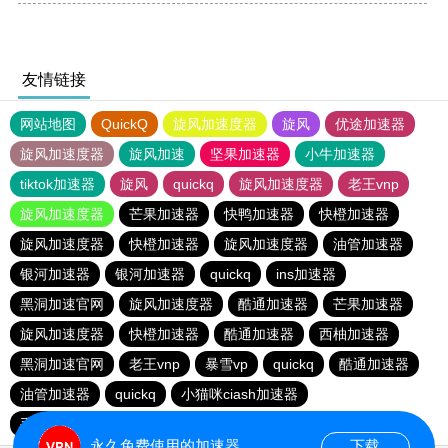
友情链接
网站地图
QuickQ
旋风加速度器
旋风
优途加速器
旋风加速度器
旋风加速
坚果加速器
小牛加速器
tiktok加速器
旋风
quickq
旋风加速度器
老王vnp
旋风加速度器
芒果加速器
快鸭加速器
快橙加速器
旋风加速度器
快橙加速器
旋风加速度器
油管加速器
银河加速器
银河加速器
quickq
ins加速器
黑洞加速官网
旋风加速度器
酷通加速器
芒果加速器
旋风加速度器
快橙加速器
酷通加速器
西柚加速器
黑洞加速官网
老王vnp
暴雪vp
quickq
酷通加速器
油管加速器
quickq
小猫咪ciash加速器
手机外国加速器官网
永久免费使用的加速器
下载